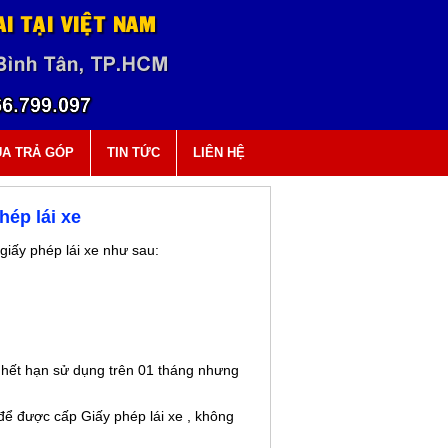
A TRẢ GÓP
TIN TỨC
LIÊN HỆ
hép lái xe
giấy phép lái xe như sau:
e hết hạn sử dụng trên 01 tháng nhưng
 để được cấp Giấy phép lái xe , không