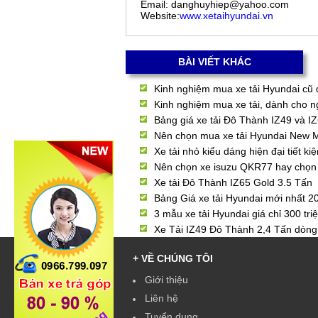
Email: danghuyhiep@yahoo.com
Website:
www.xetaihyundai.vn
BÀI VIẾT KHÁC
Kinh nghiệm mua xe tải Hyundai cũ 
Kinh nghiệm mua xe tải, dành cho n
Bảng giá xe tải Đô Thành IZ49 và 
Nên chọn mua xe tải Hyundai New M
Xe tải nhỏ kiểu dáng hiện đại tiết k
Nên chọn xe isuzu QKR77 hay chọn
Xe tải Đô Thành IZ65 Gold 3.5 Tấn
Bảng Giá xe tải Hyundai mới nhất 2
3 mẫu xe tải Hyundai giá chỉ 300 tri
Xe Tải IZ49 Đô Thành 2,4 Tấn dòng 
+ VỀ CHÚNG TÔI
Giới thiệu
Liên hệ
Tuyển dụng