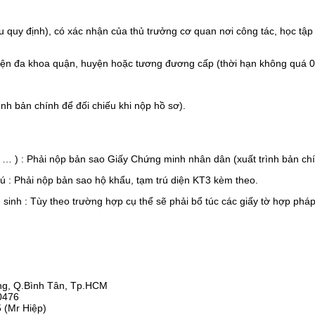
ẫu quy định), có xác nhận của thủ trưởng cơ quan nơi công tác, học t
iện đa khoa quận, huyện hoặc tương đương cấp (thời hạn không quá 
rình bản chính để đối chiếu khi nộp hồ sơ).
 … ) : Phải nộp bản sao Giấy Chứng minh nhân dân (xuất trình bản chí
trú : Phải nộp bản sao hộ khẩu, tạm trú diện KT3 kèm theo.
 sinh : Tùy theo trường hợp cụ thể sẽ phải bổ túc các giấy tờ hợp pháp
ông, Q.Bình Tân, Tp.HCM
0476
5 (Mr Hiệp)