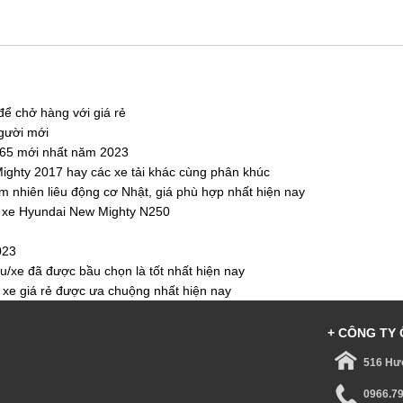
để chở hàng với giá rẻ
gười mới
IZ65 mới nhất năm 2023
ighty 2017 hay các xe tải khác cùng phân khúc
iệm nhiên liêu động cơ Nhật, giá phù hợp nhất hiện nay
 xe Hyundai New Mighty N250
023
ệu/xe đã được bầu chọn là tốt nhất hiện nay
xe giá rẻ được ưa chuộng nhất hiện nay
+ CÔNG TY 
516 Hươ
0966.7