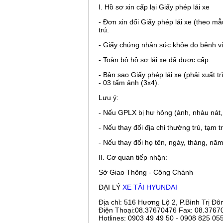
I. Hồ sơ xin cấp lại Giấy phép lái xe
- Đơn xin đổi Giấy phép lái xe (theo m
trú.
- Giấy chứng nhận sức khỏe do bệnh v
- Toàn bộ hồ sơ lái xe đã được cấp.
- Bản sao Giấy phép lái xe (phải xuất t
- 03 tấm ảnh (3x4).
Lưu ý:
- Nếu GPLX bị hư hỏng (ảnh, nhàu nát,
- Nếu thay đổi địa chỉ thường trú, tạm 
- Nếu thay đổi họ tên, ngày, tháng, năm
II. Cơ quan tiếp nhận:
Sở Giao Thông - Công Chánh
ĐẠI LÝ
XE TẢI HYUNDAI
Địa chỉ: 516 Hương Lộ 2, P.Bình Trị Đ
Điện Thoại:
08.37670476
Fax:
08.3767
Hotlines: 0903 49 49 50 - 0908 825 05