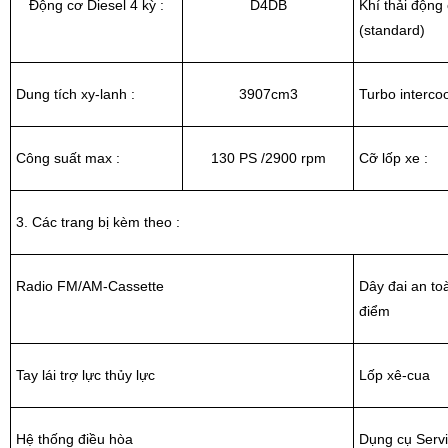
Động cơ Diesel 4 kỳ :
D4DB
Khí thải động
(standard)
Dung tích xy-lanh :
3907cm
3
Turbo intercoo
Công suất max :
130 PS /2900 rpm
Cỡ lốp xe :
3. Các trang bị kèm theo :
Radio FM/AM-Cassette
Dây đai an to
điểm
Tay lái trợ lực thủy lực
Lốp xê-cua
Hệ thống điều hòa
Dụng cụ Servi