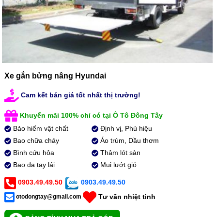
Xe gắn bửng nâng Hyundai
Cam kết bán giá tốt nhất thị trường!
Khuyến mãi 100% chỉ có tại Ô Tô Đông Tây
Bảo hiểm vật chất
Định vị, Phù hiệu
Bao chữa cháy
Áo trùm, Dầu thơm
Bình cứu hỏa
Thảm lót sàn
Bao da tay lái
Mui lướt gió
0903.49.49.50
0903.49.49.50
Tư vấn nhiệt tình
otodongtay@gmail.com