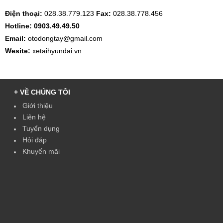
Điện thoại:
028.38.779.123
Fax:
028.38.778.456
Hotline: 0903.49.49.50
Email:
otodongtay@gmail.com
Wesite:
xetaihyundai.vn
+ VỀ CHÚNG TÔI
Giới thiệu
Liên hệ
Tuyển dụng
Hỏi đáp
Khuyến mãi