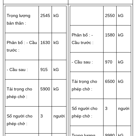
Trọng lượng
2545
kG
2550
kG
bản thân :
Phân bố : -
1580
kG
Phân bố : - Cầu
1630
kG
Cầu trước :
trước :
- Cầu sau :
970
kG
- Cầu sau :
915
kG
Tải trọng cho
6500
kG
Tải trọng cho
5900
kG
phép chở :
phép chở :
Số người cho
3
người
Số người cho
3
người
phép chở :
phép chở :
Trọng lượng
9980
kG