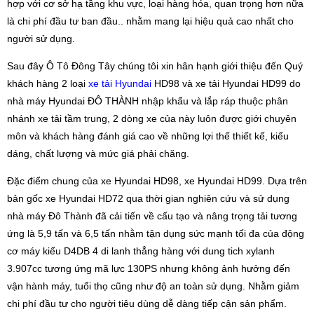
hợp với cơ sở hạ tầng khu vực, loại hàng hóa, quan trọng hơn nữa
là chi phí đầu tư ban đầu.. nhằm mang lại hiệu quả cao nhất cho
người sử dụng.
Sau đây Ô Tô Đông Tây chúng tôi xin hân hạnh giới thiệu đến Quý
khách hàng 2 loại
xe tải Hyundai
HD98 và xe tải Hyundai HD99 do
nhà máy Hyundai ĐÔ THÀNH nhập khẩu và lắp ráp thuộc phân
nhánh xe tải tầm trung, 2 dòng xe của này luôn được giới chuyên
môn và khách hàng đánh giá cao về những lợi thế thiết kế, kiểu
dáng, chất lượng và mức giá phải chăng.
Đặc điểm chung của xe Hyundai HD98, xe Hyundai HD99. Dựa trên
bản gốc xe Hyundai HD72 qua thời gian nghiên cứu và sử dụng
nhà máy Đô Thành đã cải tiến về cấu tạo và nâng trọng tải tương
ứng là 5,9 tấn và 6,5 tấn nhằm tận dụng sức mạnh tối đa của động
cơ máy kiểu D4DB 4 di lanh thẳng hàng với dung tich xylanh
3.907cc tương ứng mã lực 130PS nhưng không ảnh hưởng đến
vận hành máy, tuổi thọ cũng như độ an toàn sử dụng. Nhằm giảm
chi phí đầu tư cho người tiêu dùng dễ dàng tiếp cận sản phẩm.