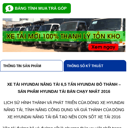
BẢNG TÍNH MUA TRẢ GÓP
THÔNG TIN SẢN PHẨM
THÔNG SỐ KỸ THUẬT
XE TẢI HYUNDAI NÂNG TẢI 6,5 TẤN HYUNDAI ĐÔ THÀNH –
SẢN PHẨM HYUNDAI TẢI BÁN CHẠY NHẤT 2016
LỊCH SỬ HÌNH THÀNH VÀ PHÁT TRIỂN CỦA DÒNG XE HYUNDAI
NÂNG TẢI, TÍNH NĂNG CÔNG DỤNG VÀ GIÁ THÀNH CỦA DÒNG
XE HYUNDAI NÂNG TẢI ĐÃ TẠO NÊN CƠN SỐT XE TẢI 2016