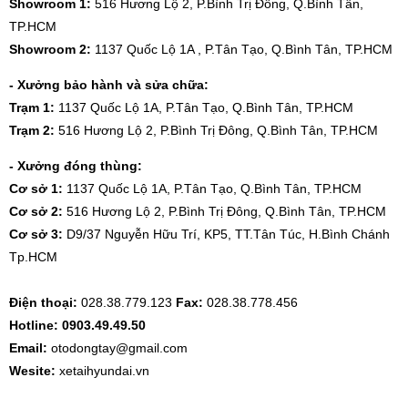
Showroom 1:
516 Hương Lộ 2, P.Bình Trị Đông, Q.Bình Tân,
TP.HCM
Showroom 2:
1137 Quốc Lộ 1A , P.Tân Tạo, Q.Bình Tân, TP.HCM
- Xưởng bảo hành và sửa chữa:
Trạm 1:
1137 Quốc Lộ 1A, P.Tân Tạo, Q.Bình Tân, TP.HCM
Trạm 2:
516 Hương Lộ 2, P.Bình Trị Đông, Q.Bình Tân, TP.HCM
- Xưởng đóng thùng:
Cơ sở 1:
1137 Quốc Lộ 1A, P.Tân Tạo, Q.Bình Tân, TP.HCM
Cơ sở 2:
516 Hương Lộ 2, P.Bình Trị Đông, Q.Bình Tân, TP.HCM
Cơ sở 3:
D9/37 Nguyễn Hữu Trí, KP5, TT.Tân Túc, H.Bình Chánh
Tp.HCM
Điện thoại:
028.38.779.123
Fax:
028.38.778.456
Hotline: 0903.49.49.50
Email:
otodongtay@gmail.com
Wesite:
xetaihyundai.vn