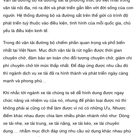
Vận tải đường bộ và đường sắt là phương thức ưu việt nhất trong
vận tải nội địa, nó ra đời và phát triển gắn liền với đời sống của con
người. Hệ thống đường bộ và đường sắt trên thế giới có trình độ
phát triển tuỳ thuộc vào điều kiện, tình hình của mỗi quốc gia, chủ
yếu là điều kiện kinh tế.
Trong đó vận tải đường bộ chiếm phần quan trọng và phổ biến
nhất tại Việt Nam. Mục đích vận tải là rút ngắn được thời gian
chuyên chở, đảm bảo an toàn cho đối tượng chuyên chở, giảm chi
phí chuyên chở tới mức thấp nhất. Để đáp ứng được nhu cầu đó
thì ngành dịch vụ xe tải đã ra hình thành và phát triển ngày càng
mạnh và phong phú…
Khi nhắc tới ngành xe tải chúng ta sẽ dễ hình dung được ngay
chức năng và nhiệm vụ của nó, nhưng để phân loại được nó thì
không phải ai cũng có thể làm được vì nó có những Ưu, Nhược
điểm khác nhau được chia làm nhiều phân nhánh nhỏ như: Dòng
xe tải nhẹ, xe tải trung, xe tải nặng, xe tải kéo, xe tải chuyên
dụng…. nhằm mục đích đáp ứng nhu cầu sử dụng khác nhau phù