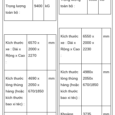
Trọng lượng
9400
kG
toàn bộ :
toàn bộ :
Kích thước
6550 x
mm
Kích thước
6570 x
mm
xe : Dài x
2000 x
xe : Dài x
2000 x
Rộng x Cao
2230
Rộng x Cao
2270
:
:
Kích thước
4980x
mm
Kích thước
4690 x
mm
lòng thùng
2050x
lòng thùng
2050 x
hàng (hoặc
670/1850
hàng (hoặc
670/1850
kích thước
kích thước
bao xi téc) :
bao xi téc) :
Khoảng
3735
mm