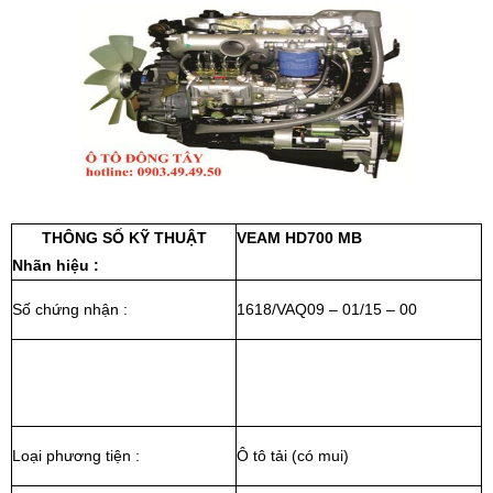
THÔNG SỐ KỸ THUẬT
VEAM HD700 MB
Nhãn hiệu :
Số chứng nhận :
1618/VAQ09 – 01/15 – 00
Loại phương tiện :
Ô tô tải (có mui)