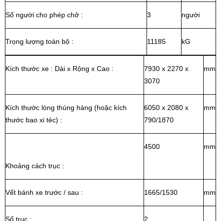
Số người cho phép chở :
3
người
Trọng lượng toàn bộ :
11185
kG
Kích thước xe : Dài x Rộng x Cao :
7930 x 2270 x
mm
3070
Kích thước lòng thùng hàng (hoặc kích
6050 x 2080 x
mm
thước bao xi téc) :
790/1870
4500
mm
Khoảng cách trục :
Vết bánh xe trước / sau :
1665/1530
mm
Số trục :
2