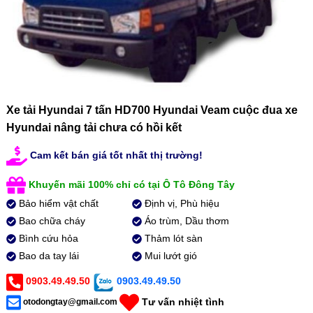
Xe tải Hyundai 7 tấn HD700 Hyundai Veam cuộc đua xe
Hyundai nâng tải chưa có hồi kết
Cam kết bán giá tốt nhất thị trường!
Khuyến mãi 100% chỉ có tại Ô Tô Đông Tây
Bảo hiểm vật chất
Định vị, Phù hiệu
Bao chữa cháy
Áo trùm, Dầu thơm
Bình cứu hỏa
Thảm lót sàn
Bao da tay lái
Mui lướt gió
0903.49.49.50
0903.49.49.50
Tư vấn nhiệt tình
otodongtay@gmail.com