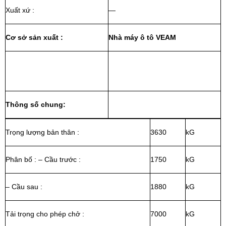
Xuất xứ :
—
Cơ sở sản xuất :
Nhà máy ô tô VEAM
Thông số chung:
Trọng lượng bản thân :
3630
kG
Phân bố : – Cầu trước :
1750
kG
– Cầu sau :
1880
kG
Tải trọng cho phép chở :
7000
kG