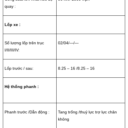
quay :
Lốp xe :
Số lượng lốp trên trục
02/04/—/—
I/II/III/IV:
Lốp trước / sau:
8.25 – 16 /8.25 – 16
Hệ thống phanh :
Phanh trước /Dẫn động :
Tang trống /thuỷ lực trợ lực chân
không