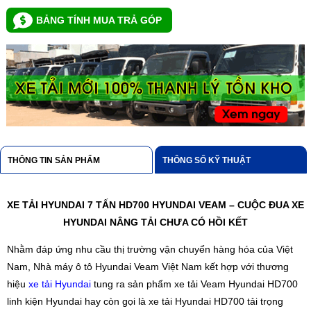
BẢNG TÍNH MUA TRẢ GÓP
THÔNG TIN SẢN PHẨM
THÔNG SỐ KỸ THUẬT
XE TẢI HYUNDAI 7 TẤN HD700 HYUNDAI VEAM – CUỘC ĐUA XE
HYUNDAI NÂNG TẢI CHƯA CÓ HỒI KẾT
Nhằm đáp ứng nhu cầu thị trường vận chuyển hàng hóa của Việt
Nam, Nhà máy ô tô Hyundai Veam Việt Nam kết hợp với thương
hiệu
xe tải Hyundai
tung ra sản phẩm xe tải Veam Hyundai HD700
linh kiện Hyundai hay còn gọi là xe tải Hyundai HD700 tải trọng