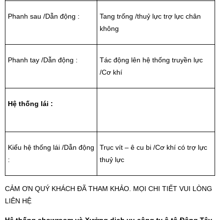
Phanh sau /Dẫn động :
Tang trống /thuỷ lực trợ lực chân
không
Phanh tay /Dẫn động :
Tác động lên hệ thống truyền lực
/Cơ khí
Hệ thống lái :
Kiểu hệ thống lái /Dẫn động
Trục vít – ê cu bi /Cơ khí có trợ lực
:
thuỷ lực
CẢM ƠN QUÝ KHÁCH ĐÃ THAM KHẢO. MỌI CHI TIẾT VUI LÒNG
LIÊN HỆ
Hệ thống showroom và Xưởng dịch vụ công ty ô tô Đông Tây