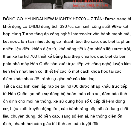
ĐÔNG CƠ HYUNDAI NEW MIGHTY HD700 – 7 TẤN: Được trang bị
khối động cơ D4DB dung tích 3907cc sản sinh công suất 96kw két
hợp cùng Turbo tăng áp công nghệ Intercooler vận hành mạnh mẽ,
két nước lớn tản nhiệt động cơ nhanh tuổi thọ cao, đặc biệt là phun
nhiên liệu điều khiển điện tử, khả năng tiết kiệm nhiên liệu vượt trội,
thân xe tải hd 700 thiết kế bằng loại thép chịu lực đặc biệt do bên
phía nhà máy Hàn Quốc sản xuất trực tiếp với công nghệ luyện kim
tiên tiến nhất hiện có, thiết kế các lỗ một cách khoa học tại các
điểm khác nhau để tránh sự giản nở của kim loại.
Tất cả các linh kiện lắp ráp xe tải hd700 được nhập khẩu trực tiếp
từ Hàn Quốc tạo nên sự đồng bộ hoàn toàn cho xe, đảm bảo tính
ổn định cho mọi hệ thống, xe sử dụng hộp số 6 cấp đi kèm động
cơ, hiệu xuất truyền động lớn, các bánh răng hộp số sử dụng chất
liệu chuyên dụng, độ bền cao, sang số êm ái, hệ thống điện ổn
định, phanh hơi cảm giác tốt tính an toàn tuyệt đối.