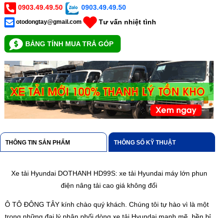
0903.49.49.50
0903.49.49.50
Tư vấn nhiệt tình
otodongtay@gmail.com
BẢNG TÍNH MUA TRẢ GÓP
THÔNG TIN SẢN PHẨM
THÔNG SỐ KỸ THUẬT
Xe tải Hyundai DOTHANH HD99S: xe tải Hyundai máy lớn phun
điện nâng tải cao giá không đổi
Ô TÔ ĐÔNG TÂY kính chào quý khách. Chúng tôi tự hào vì là một
trong những đại lý phân phối dòng xe tải Hyundai mạnh mẽ, bền bỉ.