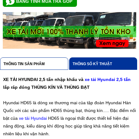
BẢNG TÍNH MUA TRẢ GÓP
THÔNG TIN SẢN PHẨM
THÔNG SỐ KỸ THUẬT
XE TẢI HYUNDAI 2,5 tấn nhập khẩu và
xe tải Hyun
d
ai 2,5 tấn
lắp ráp đóng THÙNG KÍN VÀ THÙNG BẠT
Hyundai HD65 là dòng xe thương mại của tập đoàn Hyundai Hàn
Quốc với các sản phẩm HD65 thùng bạt, thùng kín..... Đặc điểm nổi
bật của
xe tải Hyundai
HD65 là ngoại thất được thiết kế hiện đại
năng động, kiểu dáng khí động học giúp tăng khả năng tiết kiệm
nhiên liệu khi vận hành.