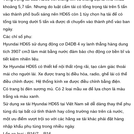
khoảng 5,7 tấn. Nhưng do luật cấm tải có tổng trọng tải trên 5 tấn
vào thành phố buổi sáng nên HD65 còn 1 tùy chọn hạ tải để có
tổng tải trọng dưới 5 tấn và được di chuyển vào thành phố vào ban
ngày.
Các chỉ số phụ:
Hyundai HD65 sử dụng động cơ D4DB 4 xy lanh thẳng hàng dung
tích 3907 cm3 làm mát bằng nước đảm bảo cho động cơ bền bĩ và
tiết kiệm nhiên liệu.
Xe Hyundai HD65 có thiết kế nội thất rộng rãi, tạo cảm giác thoải
mái cho người lái. Xe được trang bị điều hòa, radio, ghế lái có thể
điều chỉnh được. Hệ thống kính xe được điều chỉnh bằng điện.
Có trang bị đèn sương mù. Có 2 loại mầu xe để lựa chọn là màu
trắng và màu xanh.
Sử dụng xe tải Hyundai HD65 tại Việt Nam sẽ dễ dàng thay thế phụ
tùng dù tại bất cứ tỉnh thành hay công trường nào trên cả nước,
một ưu điểm vượt trội so với các hãng xe tải khác phải đặt hàng
nhập khẩu phụ tùng trong nhiều ngày.
Lốp xe loại : R16/7 – R16