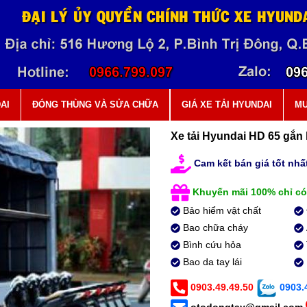
AI
ĐÓNG THÙNG VÀ SỬA CHỮA
GIÁ XE TẢI HYUNDAI
MU
Xe tải Hyundai HD 65 gắ
Cam kết bán giá tốt nhất
Khuyến mãi 100% chỉ có
Bảo hiểm vật chất
Bao chữa cháy
Bình cứu hỏa
Bao da tay lái
0903.49.49.50
0903.4
otodongtay@gmail.com