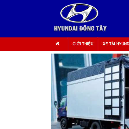
0903 49 49 50 0908 696 898
GIỚI THIỆU
XE TẢI HYUND