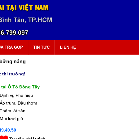
A TRẢ GÓP
TIN TỨC
LIÊN HỆ
n bửng nâng
 thị trường!
 tại Ô Tô Đông Tây
Định vị, Phù hiệu
Áo trùm, Dầu thơm
Thảm lót sàn
Mui lướt gió
9.49.50
Tư vấn nhiệt tình