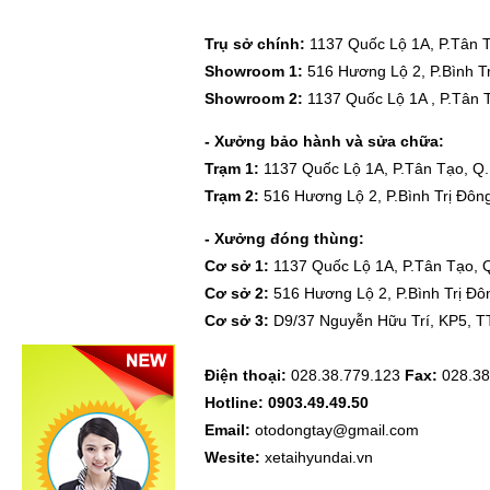
Trụ sở chính:
1137 Quốc Lộ 1A, P.Tân 
Showroom 1:
516 Hương Lộ 2, P.Bình T
Showroom 2:
1137 Quốc Lộ 1A , P.Tân 
- Xưởng bảo hành và sửa chữa:
Trạm 1:
1137 Quốc Lộ 1A, P.Tân Tạo, Q
Trạm 2:
516 Hương Lộ 2, P.Bình Trị Đôn
- Xưởng đóng thùng:
Cơ sở 1:
1137 Quốc Lộ 1A, P.Tân Tạo, 
Cơ sở 2:
516 Hương Lộ 2, P.Bình Trị Đô
Cơ sở 3:
D9/37 Nguyễn Hữu Trí, KP5, T
Điện thoại:
028.38.779.123
Fax:
028.38
Hotline: 0903.49.49.50
Email:
otodongtay@gmail.com
Wesite:
xetaihyundai.vn