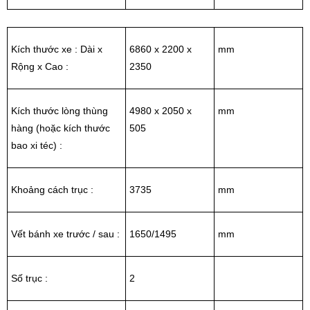
Kích thước xe : Dài x
6860 x 2200 x
mm
Rộng x Cao :
2350
Kích thước lòng thùng
4980 x 2050 x
mm
hàng (hoặc kích thước
505
bao xi téc) :
Khoảng cách trục :
3735
mm
Vết bánh xe trước / sau :
1650/1495
mm
Số trục :
2