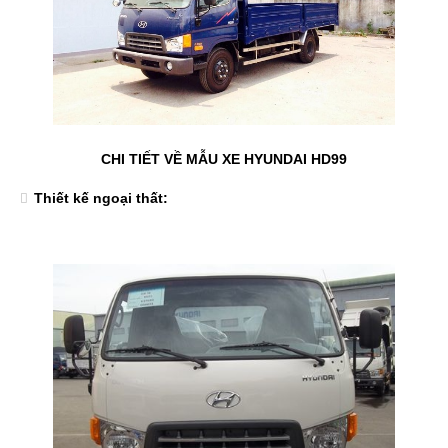
CHI TIẾT VỀ MẪU XE HYUNDAI HD99
Thiết kế ngoại thất: