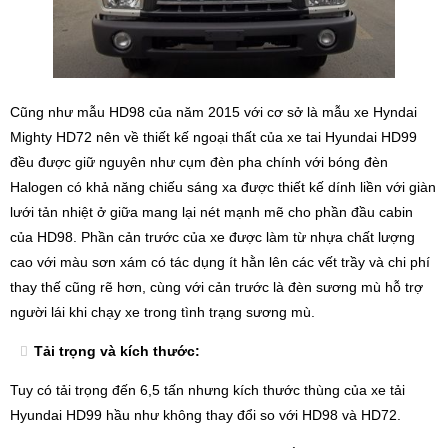
Cũng như mẫu HD98 của năm 2015 với cơ sở là mẫu xe Hyndai
Mighty HD72 nên về thiết kế ngoại thất của xe tai Hyundai HD99
đều được giữ nguyên như cụm đèn pha chính với bóng đèn
Halogen có khả năng chiếu sáng xa được thiết kế dính liền với giàn
lưới tản nhiệt ở giữa mang lại nét mạnh mẽ cho phần đầu cabin
của HD98. Phần cản trước của xe được làm từ nhựa chất lượng
cao với màu sơn xám có tác dụng ít hằn lên các vết trầy và chi phí
thay thế cũng rẽ hơn, cùng với cản trước là đèn sương mù hỗ trợ
người lái khi chạy xe trong tình trạng sương mù.
Tải trọng và kích thước:
Tuy có tải trọng đến 6,5 tấn nhưng kích thước thùng của xe tải
Hyundai HD99 hầu như không thay đổi so với HD98 và HD72.