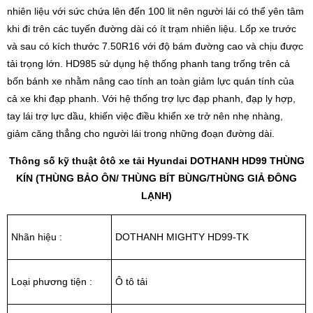
nhiên liệu với sức chứa lên đến 100 lit nên người lái có thể yên tâm
khi đi trên các tuyến đường dài có ít trạm nhiên liệu. Lốp xe trước
và sau có kích thước 7.50R16 với độ bám đường cao và chịu được
tải trọng lớn. HD985 sử dụng hệ thống phanh tang trống trên cả
bốn bánh xe nhằm nâng cao tính an toàn giảm lực quán tính của
cả xe khi đạp phanh. Với hệ thống trợ lực đạp phanh, đạp ly hợp,
tay lái trợ lực dầu, khiến việc điều khiển xe trở nên nhẹ nhàng,
giảm căng thẳng cho người lái trong những đoạn đường dài.
Thông số kỹ thuật ôtô xe tải Hyundai DOTHANH HD99 THÙNG
KÍN (THÙNG BẢO ÔN/ THÙNG BÍT BÙNG/THÙNG GIẢ ĐÔNG
LẠNH)
Nhãn hiệu :
DOTHANH MIGHTY HD99-TK
Loại phương tiện :
Ô tô tải