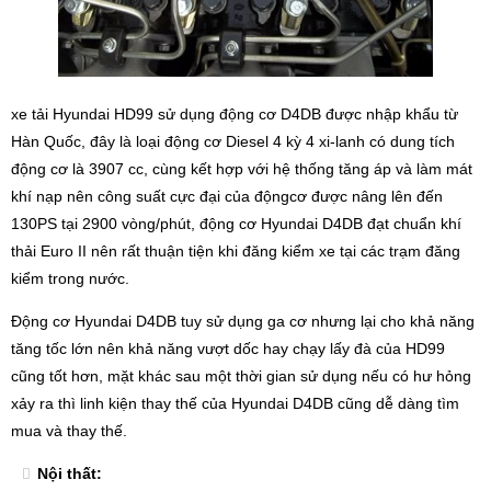
xe tải Hyundai HD99 sử dụng động cơ D4DB được nhập khẩu từ
Hàn Quốc, đây là loại động cơ Diesel 4 kỳ 4 xi-lanh có dung tích
động cơ là 3907 cc, cùng kết hợp với hệ thống tăng áp và làm mát
khí nạp nên công suất cực đại của độngcơ được nâng lên đến
130PS tại 2900 vòng/phút, động cơ Hyundai D4DB đạt chuẩn khí
thải Euro II nên rất thuận tiện khi đăng kiểm xe tại các trạm đăng
kiểm trong nước.
Động cơ Hyundai D4DB tuy sử dụng ga cơ nhưng lại cho khả năng
tăng tốc lớn nên khả năng vượt dốc hay chạy lấy đà của HD99
cũng tốt hơn, mặt khác sau một thời gian sử dụng nếu có hư hỏng
xảy ra thì linh kiện thay thế của Hyundai D4DB cũng dễ dàng tìm
mua và thay thế.
Nội thất: