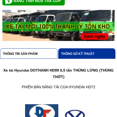
BẢNG TÍNH MUA TRẢ GÓP
THÔNG TIN SẢN PHẨM
THÔNG SỐ KỸ THUẬT
Xe tải Hyundai DOTHANH HD99 6,5 tấn THÙNG LỬNG (THÙNG
THỚT)
PHIÊN BẢN NÂNG TẢI CỦA HYUNDAI HD72