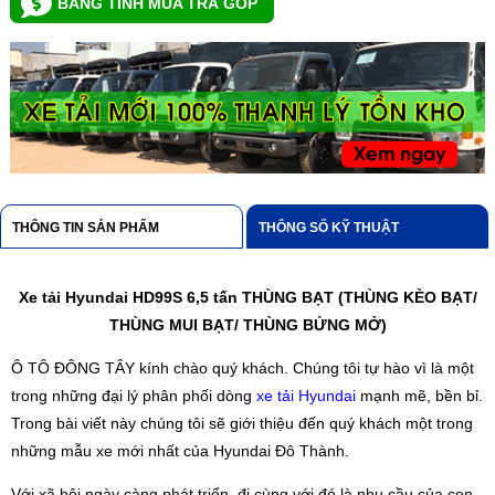
BẢNG TÍNH MUA TRẢ GÓP
THÔNG TIN SẢN PHẨM
THÔNG SỐ KỸ THUẬT
Xe tải Hyundai HD99S 6,5 tấn THÙNG BẠT (THÙNG KÈO BẠT/
THÙNG MUI BẠT/ THÙNG BỬNG MỞ)
Ô TÔ ĐÔNG TÂY kính chào quý khách. Chúng tôi tự hào vì là một
trong những đại lý phân phối dòng
xe tải Hyundai
mạnh mẽ, bền bỉ.
Trong bài viết này chúng tôi sẽ giới thiệu đến quý khách một trong
những mẫu xe mới nhất của Hyundai Đô Thành.
Với xã hội ngày càng phát triển, đi cùng với đó là nhu cầu của con