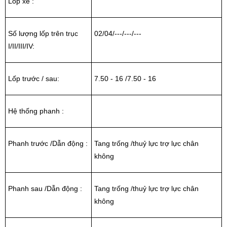
Lốp xe :
Số lượng lốp trên trục
02/04/---/---/---
I/II/III/IV:
Lốp trước / sau:
7.50 - 16 /7.50 - 16
Hệ thống phanh :
Phanh trước /Dẫn động :
Tang trống /thuỷ lực trợ lực chân
không
Phanh sau /Dẫn động :
Tang trống /thuỷ lực trợ lực chân
không