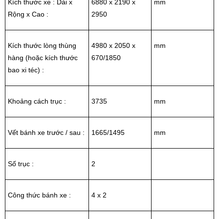
Kích thước xe : Dài x
6880 x 2190 x
mm
Rộng x Cao :
2950
Kích thước lòng thùng
4980 x 2050 x
mm
hàng (hoặc kích thước
670/1850
bao xi téc) :
Khoảng cách trục :
3735
mm
Vết bánh xe trước / sau :
1665/1495
mm
Số trục :
2
Công thức bánh xe :
4 x 2