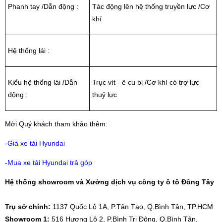
Phanh tay /Dẫn động :
Tác động lên hệ thống truyền lực /Cơ
khí
Hệ thống lái :
Kiểu hệ thống lái /Dẫn
Trục vít - ê cu bi /Cơ khí có trợ lực
động :
thuỷ lực
Mời Quý khách tham khảo thêm:
-
Giá xe tải Hyundai
-
Mua xe tải Hyundai trả góp
Hệ thống showroom và Xưởng dịch vụ công ty ô tô Đông Tây
Trụ sở chính:
1137 Quốc Lộ 1A, P.Tân Tạo, Q.Bình Tân, TP.HCM
Showroom 1:
516 Hương Lộ 2, P.Bình Trị Đông, Q.Bình Tân,