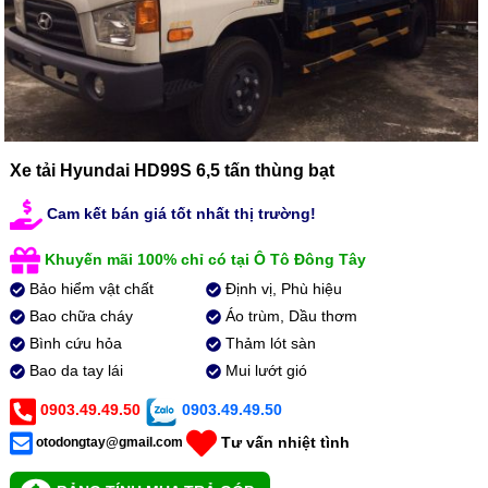
Xe tải Hyundai HD99S 6,5 tấn thùng bạt
Cam kết bán giá tốt nhất thị trường!
Khuyến mãi 100% chỉ có tại Ô Tô Đông Tây
Bảo hiểm vật chất
Định vị, Phù hiệu
Bao chữa cháy
Áo trùm, Dầu thơm
Bình cứu hỏa
Thảm lót sàn
Bao da tay lái
Mui lướt gió
0903.49.49.50
0903.49.49.50
Tư vấn nhiệt tình
otodongtay@gmail.com