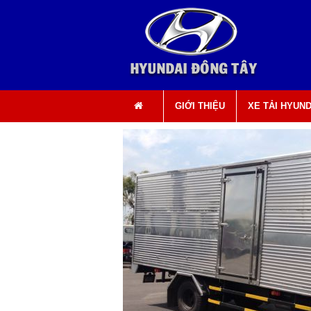
0903 49 49 50 0908 696 898
GIỚI THIỆU
XE TẢI HYUND