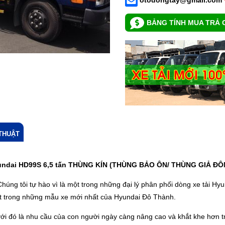
BẢNG TÍNH MUA TRẢ 
THUẬT
yundai HD99S 6,5 tấn THÙNG KÍN (THÙNG BẢO ÔN/ THÙNG GIẢ Đ
g tôi tự hào vì là một trong những đại lý phân phối dòng xe tải Hyun
một trong những mẫu xe mới nhất của Hyundai Đô Thành.
g với đó là nhu cầu của con người ngày càng nâng cao và khắt khe hơn 