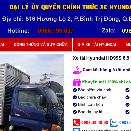
AI
ĐÓNG THÙNG VÀ SỬA CHỮA
GIÁ XE TẢI HYUNDAI
MU
Xe tải Hyundai HD99S 6,5 
Cam kết bán giá tốt nhất
Khuyến mãi 100% chỉ có
Bảo hiểm vật chất
Bao chữa cháy
Bình cứu hỏa
Bao da tay lái
0903.49.49.50
0903.4
otodongtay@gmail.com