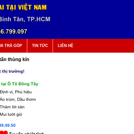
A TRẢ GÓP
TIN TỨC
LIÊN HỆ
tấn thùng kín
 thị trường!
 tại Ô Tô Đông Tây
Định vị, Phù hiệu
Áo trùm, Dầu thơm
Thảm lót sàn
Mui lướt gió
9.49.50
Tư vấn nhiệt tình