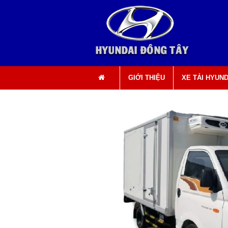
0903 49 49 50 0908 696 898
GIỚI THIỆU
XE TẢI HYUND