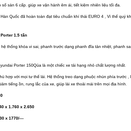
số sàn 6 cấp. giúp xe vận hành êm ái, tiết kiệm nhiên liệu tối đa.
Hàn Quốc đã hoàn toàn đạt tiêu chuẩn khí thải EURO 4 , Vì thế quý k
Porter 1.5 tấn
hệ thống khóa vi sai, phanh trước dạng phanh đĩa tản nhiệt, phanh sau
 Hyundai Porter 150Qủa là một chiếc xe tải hạng nhỏ chất lượng nhất.
 phù hợp với mọi tư thế lái. Hệ thống treo dạng phuộc nhún phía trước ,
ảm tiếng ồn, rung lắc của xe, giúp lái xe thoải mái trên mọi địa hình.
50
40 x 1.760 x 2.650
30 x 1770/---