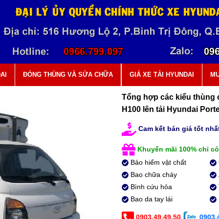
AI
ĐÓNG THÙNG VÀ SỬA CHỮA
GIÁ XE TẢI HYUNDAI
MU
Tổng hợp các kiểu thùng 
H100 lên tải Hyundai Port
Cam kết bán giá tốt nhất
Khuyến mãi 100% chỉ có
Bảo hiểm vật chất
Bao chữa cháy
Bình cứu hỏa
Bao da tay lái
0903.49.49.50
0903.4