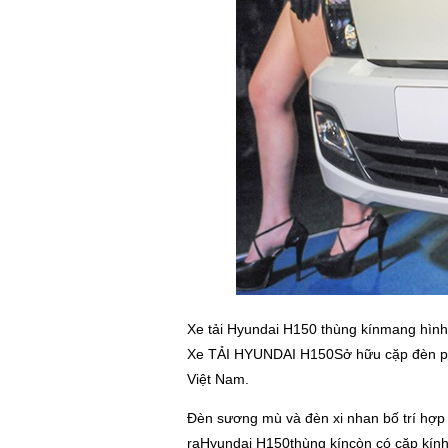
Xe tải Hyundai H150 thùng kínmang hình d
Xe TẢI HYUNDAI H150Sở hữu cặp đèn pha k
Việt Nam.
Đèn sương mù và đèn xi nhan bố trí hợp 
raHyundai H150thùng kíncòn có cặp kính 