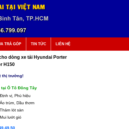
A TRẢ GÓP
TIN TỨC
LIÊN HỆ
cho dòng xe tải Hyundai Porter
er H150
 thị trường!
 tại Ô Tô Đông Tây
Định vị, Phù hiệu
Áo trùm, Dầu thơm
Thảm lót sàn
Mui lướt gió
9.49.50