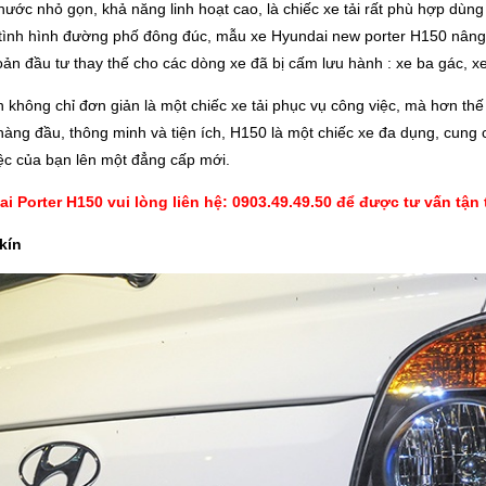
ước nhỏ gọn, khả năng linh hoạt cao, là chiếc xe tải rất phù hợp dùn
ình hình đường phố đông đúc, mẫu xe Hyundai new porter H150 nâng tả
oản đầu tư thay thế cho các dòng xe đã bị cấm lưu hành : xe ba gác, x
không chỉ đơn giản là một chiếc xe tải phục vụ công việc, mà hơn thế
ng đầu, thông minh và tiện ích, H150 là một chiếc xe đa dụng, cung c
iệc của bạn lên một đẳng cấp mới.
i Porter H150 vui lòng liên hệ: 0903.49.49.50 để được tư vấn tận 
kín